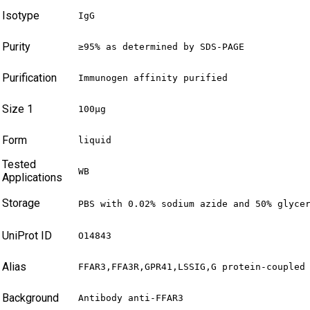
Isotype
IgG
Purity
≥95% as determined by SDS-PAGE
Purification
Immunogen affinity purified
Size 1
100µg
Form
liquid
Tested
WB
Applications
Storage
PBS with 0.02% sodium azide and 50% glyce
UniProt ID
O14843
Alias
FFAR3,FFA3R,GPR41,LSSIG,G protein-coupled
Background
Antibody anti-FFAR3