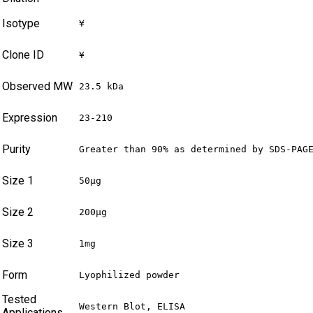
Isotype
¥
Clone ID
¥
Observed MW
23.5 kDa
Expression
23-210
Purity
Greater than 90% as determined by SDS-PAG
Size 1
50μg
Size 2
200μg
Size 3
1mg
Form
Lyophilized powder
Tested
Western Blot, ELISA
Applications