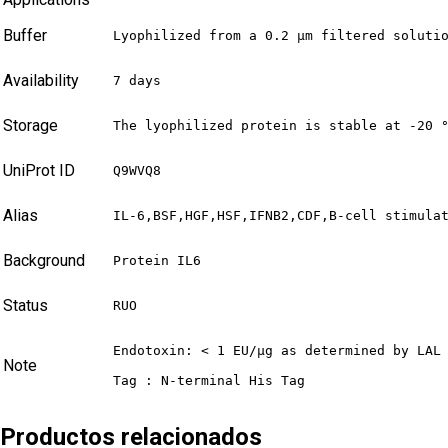
Buffer
Lyophilized from a 0.2 μm filtered soluti
Availability
7 days
Storage
The lyophilized protein is stable at -20 
UniProt ID
Q9WVQ8
Alias
IL-6,BSF,HGF,HSF,IFNB2,CDF,B-cell stimula
Background
Protein IL6
Status
RUO
Endotoxin: < 1 EU/µg as determined by LAL 
Note
Tag : N-terminal His Tag
Productos relacionados