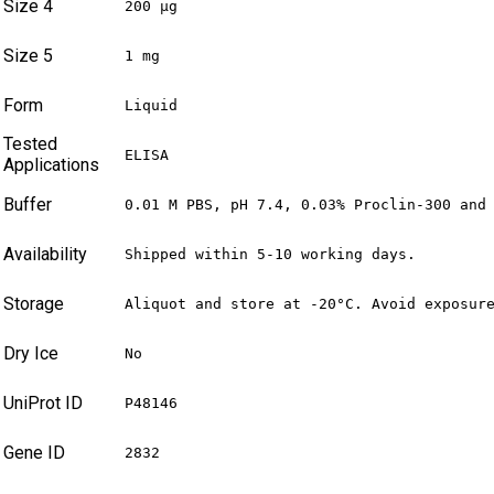
Size 4
200 µg
Size 5
1 mg
Form
Liquid
Tested
ELISA
Applications
Buffer
0.01 M PBS, pH 7.4, 0.03% Proclin-300 and
Availability
Shipped within 5-10 working days.
Storage
Aliquot and store at -20°C. Avoid exposur
Dry Ice
No
UniProt ID
P48146
Gene ID
2832