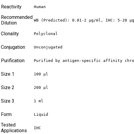
Reactivity
Human
Recommended
WB (Predicted): 0.01-2 µg/ml, IHC: 5-20 µ
Dilution
Clonality
Polyclonal
Conjugation
Unconjugated
Purification
Purified by antigen-specific affinity chr
Size 1
100 µl
Size 2
200 µl
Size 3
1 ml
Form
Liquid
Tested
IHC
Applications