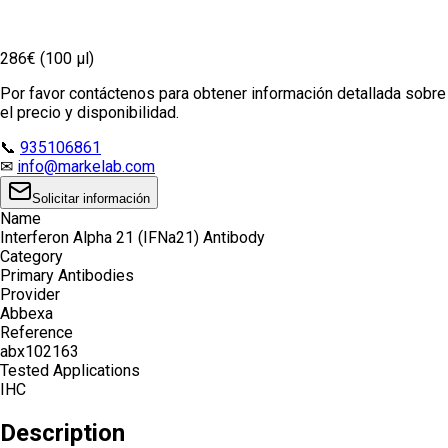
286€ (100 µl)
Por favor contáctenos para obtener información detallada sobre
el precio y disponibilidad.
📞
935106861
✉
info@markelab.com
Solicitar información
Name
Interferon Alpha 21 (IFNa21) Antibody
Category
Primary Antibodies
Provider
Abbexa
Reference
abx102163
Tested Applications
IHC
Description