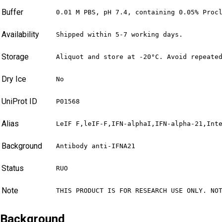
Buffer
0.01 M PBS, pH 7.4, containing 0.05% Proc
Availability
Shipped within 5-7 working days.
Storage
Aliquot and store at -20°C. Avoid repeate
Dry Ice
No
UniProt ID
P01568
Alias
LeIF F,leIF-F,IFN-alphaI,IFN-alpha-21,Int
Background
Antibody anti-IFNA21
Status
RUO
Note
THIS PRODUCT IS FOR RESEARCH USE ONLY. NO
Background