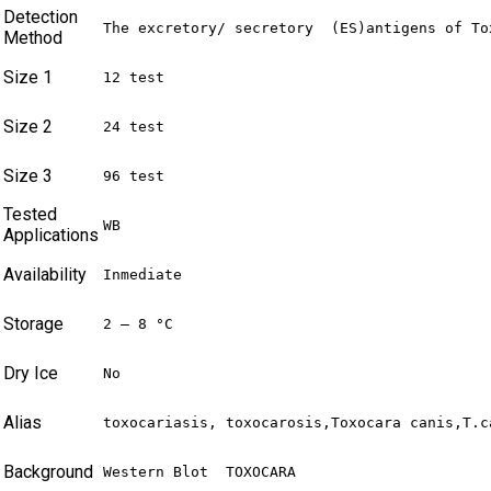
Detection
The excretory/ secretory  (ES)antigens of To
Method
Size 1
12 test
Size 2
24 test
Size 3
96 test
Tested
WB
Applications
Availability
Inmediate
Storage
2 – 8 °C
Dry Ice
No
Alias
toxocariasis, toxocarosis,Toxocara canis,T.c
Background
Western Blot  TOXOCARA