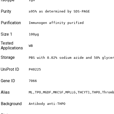
Purity
≥95% as determined by SDS-PAGE
Purification
Immunogen affinity purified
Size 1
100µg
Tested
WB
Applications
Storage
PBS with 0.02% sodium azide and 50% glyce
UniProt ID
P40225
Gene ID
7066
Alias
ML,TPO,MGDF,MKCSF,MPLLG,THCYT1,THPO,Throm
Background
Antibody anti-THPO