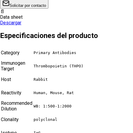
Solicitar por contacto
📄
Data sheet
Descargar
Especificaciones del producto
Category
Primary Antibodies
Immunogen
Thrombopoietin (THPO)
Target
Host
Rabbit
Reactivity
Human, Mouse, Rat
Recommended
WB: 1:500-1:2000
Dilution
Clonality
polyclonal
Isotype
IgG