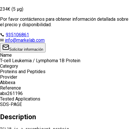
234€ (5 µg)
Por favor contáctenos para obtener información detallada sobre
el precio y disponibilidad.
📞
935106861
✉
info@markelab.com
Solicitar información
Name
T-cell Leukemia / Lymphoma 1B Protein
Category
Proteins and Peptides
Provider
Abbexa
Reference
abx261196
Tested Applications
SDS-PAGE
Description
TCL1B is a recombinant protein.