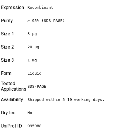
Expression
Recombinant
Purity
> 95% (SDS-PAGE)
Size 1
5 µg
Size 2
20 µg
Size 3
1 mg
Form
Liquid
Tested
SDS-PAGE
Applications
Availability
Shipped within 5-10 working days.
Dry Ice
No
UniProt ID
O95988