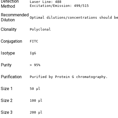
Detection
Laser Line: 488

Method
Excitation/Emission: 499/515
Recommended
Optimal dilutions/concentrations should b
Dilution
Clonality
Polyclonal
Conjugation
FITC
Isotype
IgG
Purity
> 95%
Purification
Purified by Protein G chromatography.
Size 1
50 µl
Size 2
100 µl
Size 3
200 µl