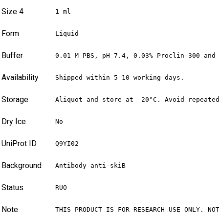
Size 4
1 ml
Form
Liquid
Buffer
0.01 M PBS, pH 7.4, 0.03% Proclin-300 and
Availability
Shipped within 5-10 working days.
Storage
Aliquot and store at -20°C. Avoid repeate
Dry Ice
No
UniProt ID
Q9YI02
Background
Antibody anti-skiB
Status
RUO
Note
THIS PRODUCT IS FOR RESEARCH USE ONLY. NO