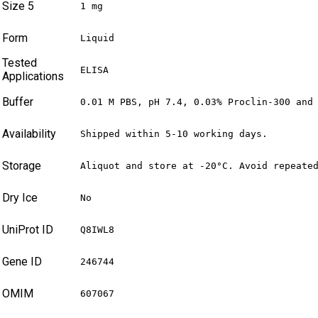
Size 5
1 mg
Form
Liquid
Tested
ELISA
Applications
Buffer
0.01 M PBS, pH 7.4, 0.03% Proclin-300 and
Availability
Shipped within 5-10 working days.
Storage
Aliquot and store at -20°C. Avoid repeate
Dry Ice
No
UniProt ID
Q8IWL8
Gene ID
246744
OMIM
607067