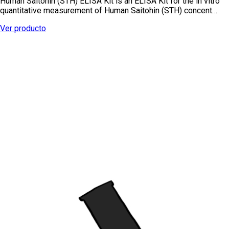
Human Saitohin (STH) ELISA Kit is an ELISA Kit for the in vitro
quantitative measurement of Human Saitohin (STH) concent…
Ver producto