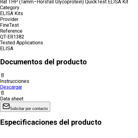
Rat THP (Tamm–Horsfall Glycoprotein) QuickTest ELISA Kit
Category
ELISA Kits
Provider
FineTest
Reference
QT-ER1382
Tested Applications
ELISA
Documentos del producto
📄
Instrucciones
Descargar
📄
Data sheet
Solicitar por contacto
Especificaciones del producto