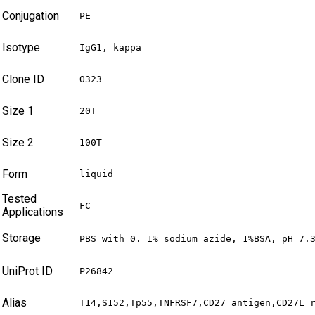
Conjugation
PE
Isotype
IgG1, kappa
Clone ID
O323
Size 1
20T
Size 2
100T
Form
liquid
Tested
FC
Applications
Storage
PBS with 0. 1% sodium azide, 1%BSA, pH 7.
UniProt ID
P26842
Alias
T14,S152,Tp55,TNFRSF7,CD27 antigen,CD27L 