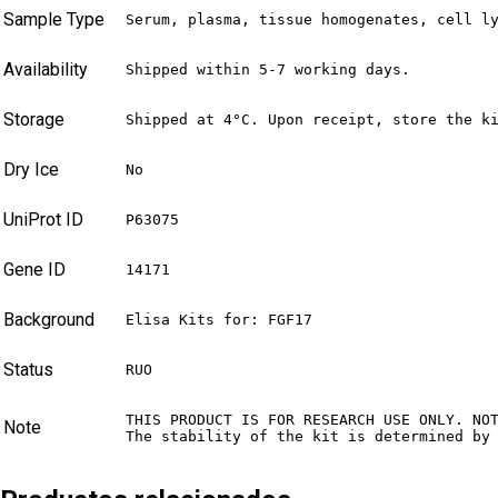
Sample Type
Serum, plasma, tissue homogenates, cell l
Availability
Shipped within 5-7 working days.
Storage
Shipped at 4°C. Upon receipt, store the k
Dry Ice
No
UniProt ID
P63075
Gene ID
14171
Background
Elisa Kits for: FGF17
Status
RUO
THIS PRODUCT IS FOR RESEARCH USE ONLY. NO
Note
The stability of the kit is determined by