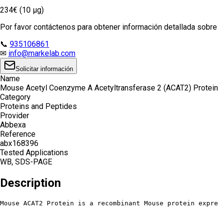
234€ (10 µg)
Por favor contáctenos para obtener información detallada sobre e
📞
935106861
✉
info@markelab.com
Solicitar información
Name
Mouse Acetyl Coenzyme A Acetyltransferase 2 (ACAT2) Protein
Category
Proteins and Peptides
Provider
Abbexa
Reference
abx168396
Tested Applications
WB, SDS-PAGE
Description
Mouse ACAT2 Protein is a recombinant Mouse protein expre