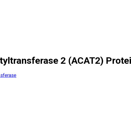
yltransferase 2 (ACAT2) Prote
nsferase