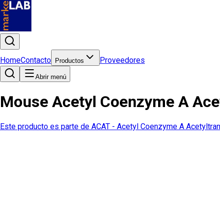
Home
Contacto
Proveedores
Productos
Abrir menú
Mouse Acetyl Coenzyme A Acet
Este producto es parte de
ACAT - Acetyl Coenzyme A Acetyltra