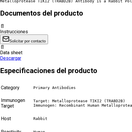
Metalloprotease TIKI2 (TRABD2B) Antibody is a Rabbit Pol
Documentos del producto
📄
Instrucciones
Solicitar por contacto
📄
Data sheet
Descargar
Especificaciones del producto
Category
Primary Antibodies
Immunogen
Target: Metalloprotease TIKI2 (TRABD2B)

Target
Immunogen: Recombinant Human Metalloprote
Host
Rabbit
Reactivity
Human