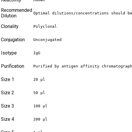
Recommended
Optimal dilutions/concentrations should b
Dilution
Clonality
Polyclonal
Conjugation
Unconjugated
Isotype
IgG
Purification
Purified by antigen affinity chromatograp
Size 1
20 µl
Size 2
50 µl
Size 3
100 µl
Size 4
200 µl