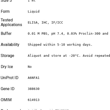
Size 5
1 ml
Form
Liquid
Tested
ELISA, IHC, IF/ICC
Applications
Buffer
0.01 M PBS, pH 7.4, 0.03% Proclin-300 and
Availability
Shipped within 5-10 working days.
Storage
Aliquot and store at -20°C. Avoid repeate
Dry Ice
No
UniProt ID
A6NFA1
Gene ID
388630
OMIM
614913