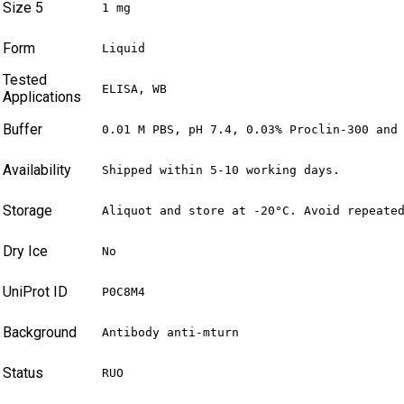
Size 5
1 mg
Form
Liquid
Tested
ELISA, WB
Applications
Buffer
0.01 M PBS, pH 7.4, 0.03% Proclin-300 and
Availability
Shipped within 5-10 working days.
Storage
Aliquot and store at -20°C. Avoid repeate
Dry Ice
No
UniProt ID
P0C8M4
Background
Antibody anti-mturn
Status
RUO