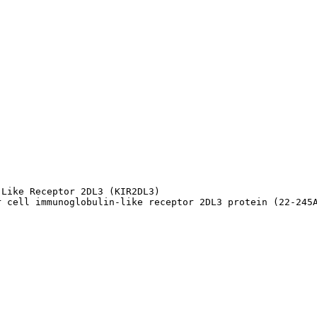
Like Receptor 2DL3 (KIR2DL3)

r cell immunoglobulin-like receptor 2DL3 protein (22-245