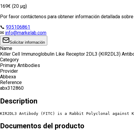
169€ (20 µg)
Por favor contáctenos para obtener información detallada sobre e
📞
935106861
✉
info@markelab.com
Solicitar información
Name
Killer Cell Immunoglobulin Like Receptor 2DL3 (KIR2DL3) Antib
Category
Primary Antibodies
Provider
Abbexa
Reference
abx312860
Description
KIR2DL3 Antibody (FITC) is a Rabbit Polyclonal against K
Documentos del producto