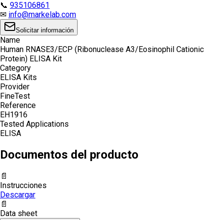
📞
935106861
✉
info@markelab.com
Solicitar información
Name
Human RNASE3/ECP (Ribonuclease A3/Eosinophil Cationic
Protein) ELISA Kit
Category
ELISA Kits
Provider
FineTest
Reference
EH1916
Tested Applications
ELISA
Documentos del producto
📄
Instrucciones
Descargar
📄
Data sheet