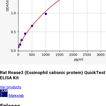
Rat Rnase3 (Eosinophil cationic protein) QuickTest
ELISA Kit
Ver producto
Markelab
Enlaces