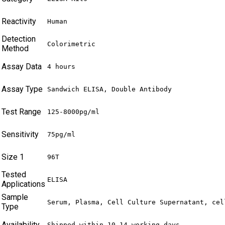
Reactivity
Human
Detection
Colorimetric
Method
Assay Data
4 hours
Assay Type
Sandwich ELISA, Double Antibody
Test Range
125-8000pg/ml
Sensitivity
75pg/ml
Size 1
96T
Tested
ELISA
Applications
Sample
Serum, Plasma, Cell Culture Supernatant, cel
Type
Availability
Shipped within 10-14 working days.