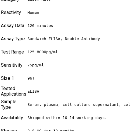
Reactivity
Human
Assay Data
120 minutes
Assay Type
Sandwich ELISA, Double Antibody
Test Range
125-8000pg/ml
Sensitivity
75pg/ml
Size 1
96T
Tested
ELISA
Applications
Sample
Serum, plasma, cell culture supernatant, cel
Type
Availability
Shipped within 10-14 working days.
Storage
2-8 °C for 12 months