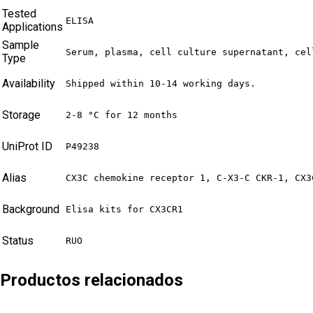
Tested
ELISA
Applications
Sample
Serum, plasma, cell culture supernatant, cel
Type
Availability
Shipped within 10-14 working days.
Storage
2-8 °C for 12 months
UniProt ID
P49238
Alias
CX3C chemokine receptor 1, C-X3-C CKR-1, CX3
Background
Elisa kits for CX3CR1
Status
RUO
Productos relacionados