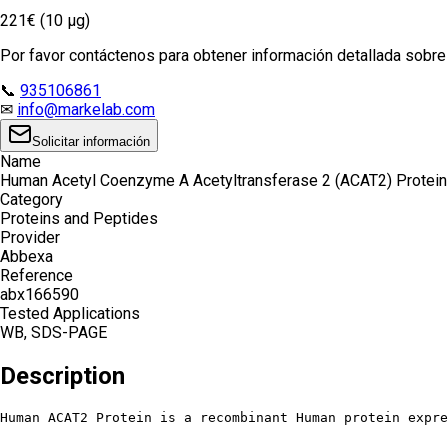
221€ (10 µg)
Por favor contáctenos para obtener información detallada sobre e
📞
935106861
✉
info@markelab.com
Solicitar información
Name
Human Acetyl Coenzyme A Acetyltransferase 2 (ACAT2) Protein
Category
Proteins and Peptides
Provider
Abbexa
Reference
abx166590
Tested Applications
WB, SDS-PAGE
Description
Human ACAT2 Protein is a recombinant Human protein expre