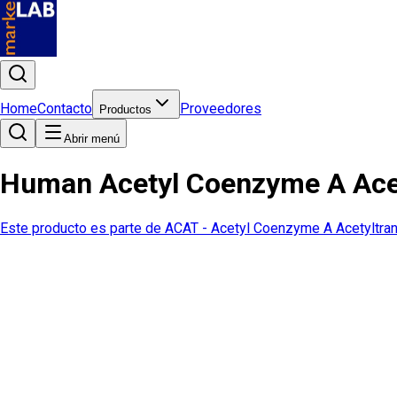
Home
Contacto
Proveedores
Productos
Abrir menú
Human Acetyl Coenzyme A Acet
Este producto es parte de
ACAT - Acetyl Coenzyme A Acetyltra