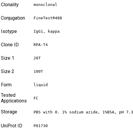
Clonality
monoclonal
Conjugation
FineTest®488
Isotype
IgG1, kappa
Clone ID
RPA-T4
Size 1
20T
Size 2
100T
Form
liquid
Tested
FC
Applications
Storage
PBS with 0. 1% sodium azide, 1%BSA, pH 7.
UniProt ID
P01730