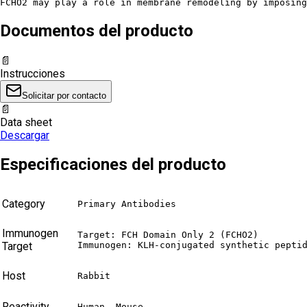
FCHO2 may play a role in membrane remodeling by imposing
Documentos del producto
📄
Instrucciones
Solicitar por contacto
📄
Data sheet
Descargar
Especificaciones del producto
Category
Primary Antibodies
Immunogen
Target: FCH Domain Only 2 (FCHO2)

Target
Immunogen: KLH-conjugated synthetic pepti
Host
Rabbit
Reactivity
Human, Mouse