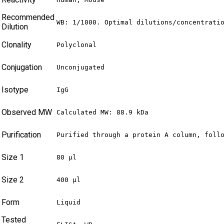
Recommended
WB: 1/1000. Optimal dilutions/concentrati
Dilution
Clonality
Polyclonal
Conjugation
Unconjugated
Isotype
IgG
Observed MW
Calculated MW: 88.9 kDa
Purification
Purified through a protein A column, foll
Size 1
80 µl
Size 2
400 µl
Form
Liquid
Tested