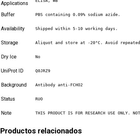
ELISA, WB
Applications
Buffer
PBS containing 0.09% sodium azide.
Availability
Shipped within 5-10 working days.
Storage
Aliquot and store at -20°C. Avoid repeate
Dry Ice
No
UniProt ID
Q0JRZ9
Background
Antibody anti-FCHO2
Status
RUO
Note
THIS PRODUCT IS FOR RESEARCH USE ONLY. NO
Productos relacionados