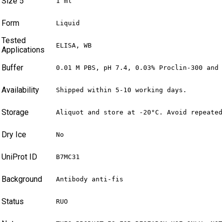
Size 5
1 ml
Form
Liquid
Tested
ELISA, WB
Applications
Buffer
0.01 M PBS, pH 7.4, 0.03% Proclin-300 and
Availability
Shipped within 5-10 working days.
Storage
Aliquot and store at -20°C. Avoid repeate
Dry Ice
No
UniProt ID
B7MC31
Background
Antibody anti-fis
Status
RUO