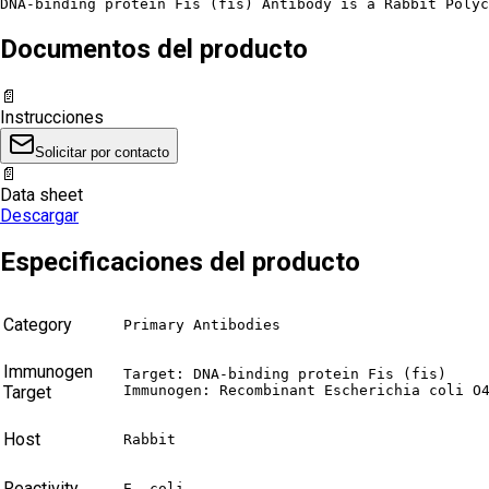
DNA-binding protein Fis (fis) Antibody is a Rabbit Polyc
Documentos del producto
📄
Instrucciones
Solicitar por contacto
📄
Data sheet
Descargar
Especificaciones del producto
Category
Primary Antibodies
Immunogen
Target: DNA-binding protein Fis (fis)

Target
Immunogen: Recombinant Escherichia coli O
Host
Rabbit
Reactivity
E. coli