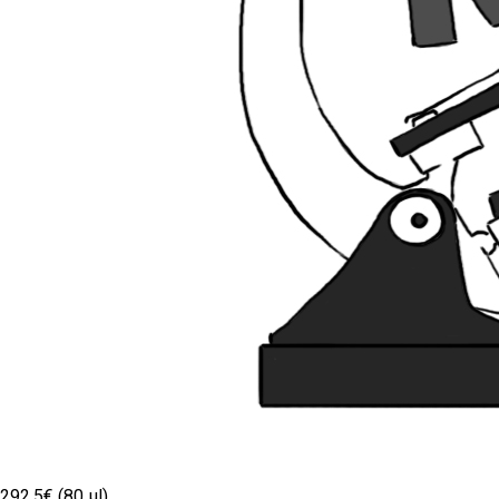
292.5€ (80 µl)