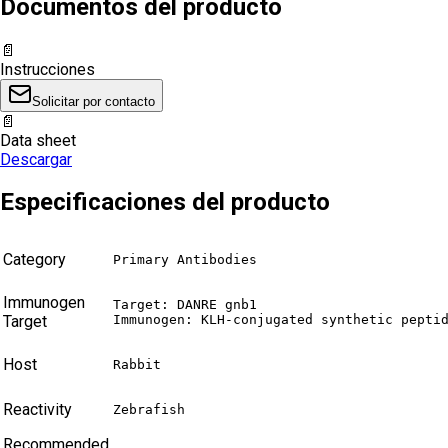
Documentos del producto
📄
Instrucciones
Solicitar por contacto
📄
Data sheet
Descargar
Especificaciones del producto
Category
Primary Antibodies
Immunogen
Target: DANRE gnb1

Target
Immunogen: KLH-conjugated synthetic pepti
Host
Rabbit
Reactivity
Zebrafish
Recommended