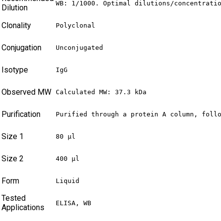
WB: 1/1000. Optimal dilutions/concentrati
Dilution
Clonality
Polyclonal
Conjugation
Unconjugated
Isotype
IgG
Observed MW
Calculated MW: 37.3 kDa
Purification
Purified through a protein A column, foll
Size 1
80 µl
Size 2
400 µl
Form
Liquid
Tested
ELISA, WB
Applications