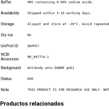
Buffer
PBS containing 0.09% sodium azide.
Availability
Shipped within 5-10 working days.
Storage
Aliquot and store at -20°C. Avoid repeate
Dry Ice
No
UniProt ID
Q6PH57
NCBI
NP_997774.1
Accession
Background
Antibody anti-DANRE gnb1
Status
RUO
Note
THIS PRODUCT IS FOR RESEARCH USE ONLY. NO
Productos relacionados