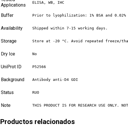
ELISA, WB, IHC
Applications
Buffer
Prior to lyophilization: 1% BSA and 0.02%
Availability
Shipped within 7-15 working days.
Storage
Store at -20 °C. Avoid repeated freeze/th
Dry Ice
No
UniProt ID
P52566
Background
Antibody anti-D4 GDI
Status
RUO
Note
THIS PRODUCT IS FOR RESEARCH USE ONLY. NO
Productos relacionados