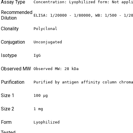
Assay Type
Concentration: Lyophilized form: Not appl
Recommended
ELISA: 1/20000 - 1/80000, WB: 1/500 - 1/2
Dilution
Clonality
Polyclonal
Conjugation
Unconjugated
Isotype
IgG
Observed MW
Observed MW: 28 kDa
Purification
Purified by antigen affinity column chrom
Size 1
100 µg
Size 2
1 mg
Form
Lyophilized
Tested