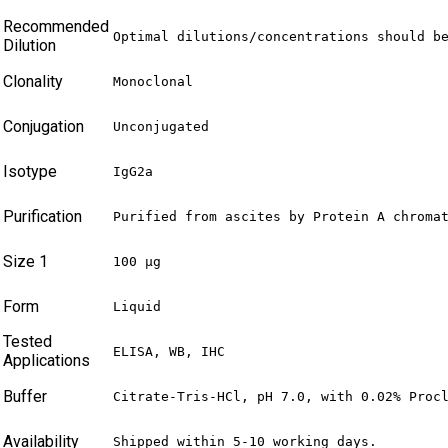
Recommended
Optimal dilutions/concentrations should b
Dilution
Clonality
Monoclonal
Conjugation
Unconjugated
Isotype
IgG2a
Purification
Purified from ascites by Protein A chroma
Size 1
100 µg
Form
Liquid
Tested
ELISA, WB, IHC
Applications
Buffer
Citrate-Tris-HCl, pH 7.0, with 0.02% Proc
Availability
Shipped within 5-10 working days.