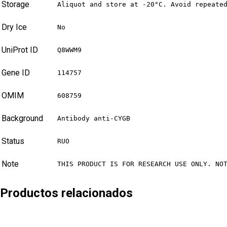
Storage
Aliquot and store at -20°C. Avoid repeate
Dry Ice
No
UniProt ID
Q8WWM9
Gene ID
114757
OMIM
608759
Background
Antibody anti-CYGB
Status
RUO
Note
THIS PRODUCT IS FOR RESEARCH USE ONLY. NO
Productos relacionados