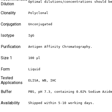
Optimal dilutions/concentrations should b
Dilution
Clonality
Polyclonal
Conjugation
Unconjugated
Isotype
IgG
Purification
Antigen Affinity Chromatography.
Size 1
100 µl
Form
Liquid
Tested
ELISA, WB, IHC
Applications
Buffer
PBS, pH 7.3, containing 0.02% Sodium Azid
Availability
Shipped within 5-10 working days.