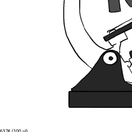
637€ (100 µl)