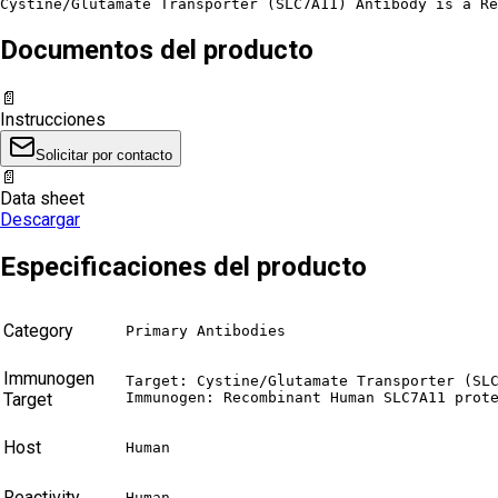
Cystine/Glutamate Transporter (SLC7A11) Antibody is a Re
Documentos del producto
📄
Instrucciones
Solicitar por contacto
📄
Data sheet
Descargar
Especificaciones del producto
Category
Primary Antibodies
Immunogen
Target: Cystine/Glutamate Transporter (SLC
Target
Immunogen: Recombinant Human SLC7A11 prot
Host
Human
Reactivity
Human