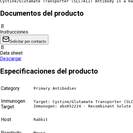
Cystine/Glutamate Transporter (SLC7A11) Antibody is a R
Documentos del producto
📄
Instrucciones
Solicitar por contacto
📄
Data sheet
Descargar
Especificaciones del producto
Category
Primary Antibodies
Immunogen
Target: Cystine/Glutamate Transporter (SLC
Target
Immunogen: abx652224 - Recombinant Solute
Host
Rabbit
Reactivity
Mouse