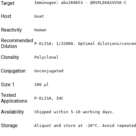
Target
Immunogen: abx269653 - QRSPLEKASVVSK-C
Host
Goat
Reactivity
Human
Recommended
P-ELISA: 1/32000. Optimal dilutions/conce
Dilution
Clonality
Polyclonal
Conjugation
Unconjugated
Size 1
200 µl
Tested
P-ELISA, IHC
Applications
Availability
Shipped within 5-10 working days.
Storage
Aliquot and store at -20°C. Avoid repeate