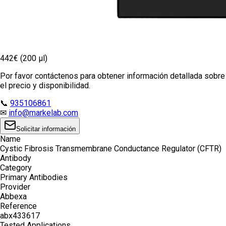
442€ (200 µl)
Por favor contáctenos para obtener información detallada sobre
el precio y disponibilidad.
📞
935106861
✉
info@markelab.com
Solicitar información
Name
Cystic Fibrosis Transmembrane Conductance Regulator (CFTR)
Antibody
Category
Primary Antibodies
Provider
Abbexa
Reference
abx433617
Tested Applications