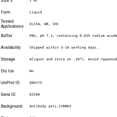
Size 5
1 ml
Form
Liquid
Tested
ELISA, WB, IHC
Applications
Buffer
PBS, pH 7.3, containing 0.02% sodium azid
Availability
Shipped within 5-10 working days.
Storage
Aliquot and store at -20°C. Avoid repeate
Dry Ice
No
UniProt ID
Q9H175
Gene ID
81566
Background
Antibody anti-CSRNP2