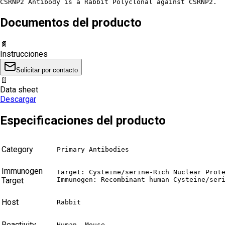
CSRNP2 Antibody is a Rabbit Polyclonal against CSRNP2.
Documentos del producto
📄
Instrucciones
Solicitar por contacto
📄
Data sheet
Descargar
Especificaciones del producto
Category
Primary Antibodies
Immunogen
Target: Cysteine/serine-Rich Nuclear Prote
Target
Immunogen: Recombinant human Cysteine/ser
Host
Rabbit
Reactivity
Human, Mouse