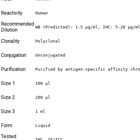
Reactivity
Human
Recommended
WB (Predicted): 1-5 µg/ml, IHC: 5-20 µg/m
Dilution
Clonality
Polyclonal
Conjugation
Unconjugated
Purification
Purified by antigen-specific affinity chr
Size 1
100 µl
Size 2
200 µl
Size 3
1 ml
Form
Liquid
Tested
IHC, IF/ICC