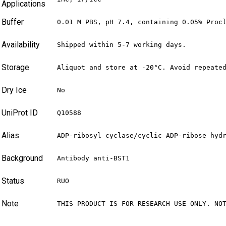
Applications
Buffer
0.01 M PBS, pH 7.4, containing 0.05% Proc
Availability
Shipped within 5-7 working days.
Storage
Aliquot and store at -20°C. Avoid repeate
Dry Ice
No
UniProt ID
Q10588
Alias
ADP-ribosyl cyclase/cyclic ADP-ribose hyd
Background
Antibody anti-BST1
Status
RUO
Note
THIS PRODUCT IS FOR RESEARCH USE ONLY. NO