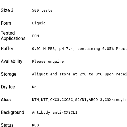
Size 3
500 tests
Form
Liquid
Tested
FCM
Applications
Buffer
0.01 M PBS, pH 7.4, containing 0.05% Proc
Availability
Please enquire.
Storage
Aliquot and store at 2°C to 8°C upon rece
Dry Ice
No
Alias
NTN,NTT,CXC3,CXC3C,SCYD1,ABCD-3,C3Xkine,f
Background
Antibody anti-CX3CL1
Status
RUO