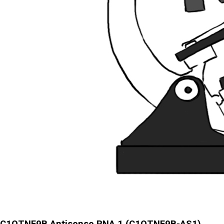
C1QTNF9B Antisense RNA 1 (C1QTNF9B-AS1)