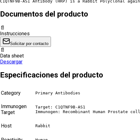
C1QTNF9B-AS1 Antibody (HRP) is a Rabbit Polyclonal again
Documentos del producto
📄
Instrucciones
Solicitar por contacto
📄
Data sheet
Descargar
Especificaciones del producto
Category
Primary Antibodies
Immunogen
Target: C1QTNF9B-AS1

Target
Immunogen: Recombinant Human Prostate col
Host
Rabbit
Reactivity
Human