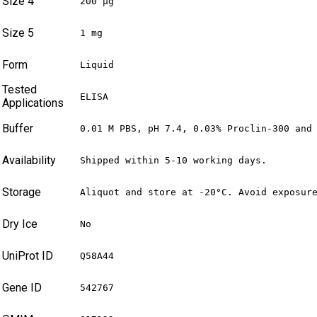
Size 4
200 µg
Size 5
1 mg
Form
Liquid
Tested
ELISA
Applications
Buffer
0.01 M PBS, pH 7.4, 0.03% Proclin-300 and
Availability
Shipped within 5-10 working days.
Storage
Aliquot and store at -20°C. Avoid exposur
Dry Ice
No
UniProt ID
Q58A44
Gene ID
542767