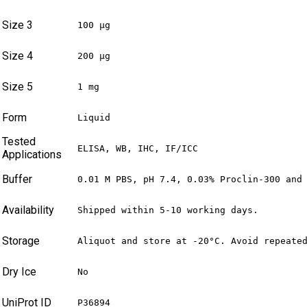
Size 3
100 µg
Size 4
200 µg
Size 5
1 mg
Form
Liquid
Tested
ELISA, WB, IHC, IF/ICC
Applications
Buffer
0.01 M PBS, pH 7.4, 0.03% Proclin-300 and
Availability
Shipped within 5-10 working days.
Storage
Aliquot and store at -20°C. Avoid repeate
Dry Ice
No
UniProt ID
P36894