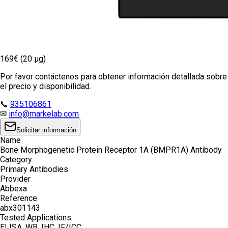
169€ (20 µg)
Por favor contáctenos para obtener información detallada sobre
el precio y disponibilidad.
📞
935106861
✉
info@markelab.com
Solicitar información
Name
Bone Morphogenetic Protein Receptor 1A (BMPR1A) Antibody
Category
Primary Antibodies
Provider
Abbexa
Reference
abx301143
Tested Applications
ELISA, WB, IHC, IF/ICC