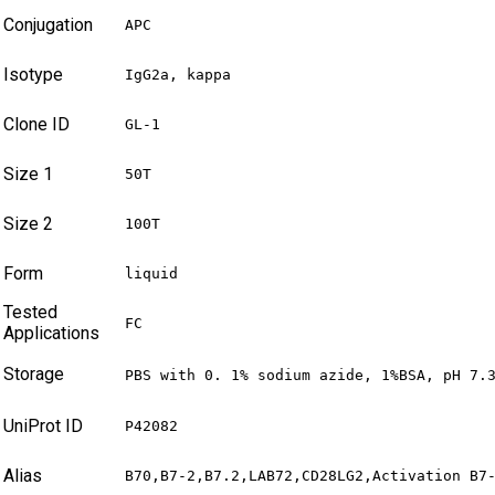
Conjugation
APC
Isotype
IgG2a, kappa
Clone ID
GL-1
Size 1
50T
Size 2
100T
Form
liquid
Tested
FC
Applications
Storage
PBS with 0. 1% sodium azide, 1%BSA, pH 7.
UniProt ID
P42082
Alias
B70,B7-2,B7.2,LAB72,CD28LG2,Activation B7