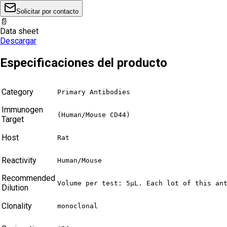
Solicitar por contacto
📄
Data sheet
Descargar
Especificaciones del producto
Category
Primary Antibodies
Immunogen
(Human/Mouse CD44)
Target
Host
Rat
Reactivity
Human/Mouse
Recommended
Volume per test: 5μL. Each lot of this an
Dilution
Clonality
monoclonal