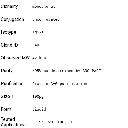
Clonality
monoclonal
Conjugation
Unconjugated
Isotype
IgG2a
Clone ID
0A0
Observed MW
42 kDa
Purity
≥95% as determined by SDS-PAGE
Purification
Protein A+G purification
Size 1
100µg
Form
liquid
Tested
ELISA, WB, IHC, IF
Applications