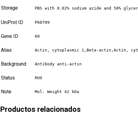
Storage
PBS with 0.02% sodium azide and 50% glyce
UniProt ID
P60709
Gene ID
60
Alias
Actin, cytoplasmic 1,Beta-actin,Actin, cy
Background
Antibody anti-actin
Status
RUO
Note
Mol. Weight 42 kDa
Productos relacionados