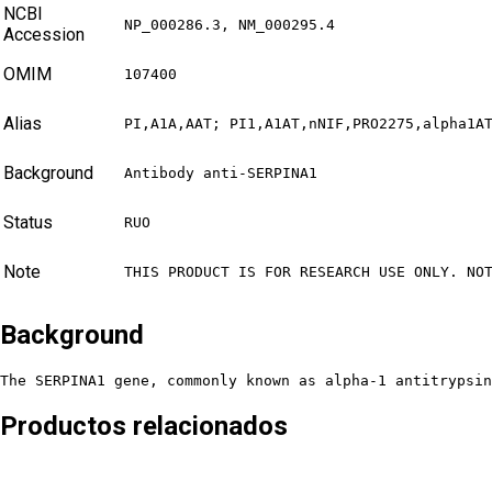
NCBI
NP_000286.3, NM_000295.4
Accession
OMIM
107400
Alias
PI,A1A,AAT; PI1,A1AT,nNIF,PRO2275,alpha1A
Background
Antibody anti-SERPINA1
Status
RUO
Note
THIS PRODUCT IS FOR RESEARCH USE ONLY. NO
Background
The SERPINA1 gene, commonly known as alpha-1 antitrypsin
Productos relacionados