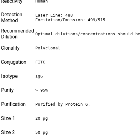
Reactivity
Human
Detection
Laser Line: 488

Method
Excitation/Emission: 499/515
Recommended
Optimal dilutions/concentrations should b
Dilution
Clonality
Polyclonal
Conjugation
FITC
Isotype
IgG
Purity
> 95%
Purification
Purified by Protein G.
Size 1
20 µg
Size 2
50 µg