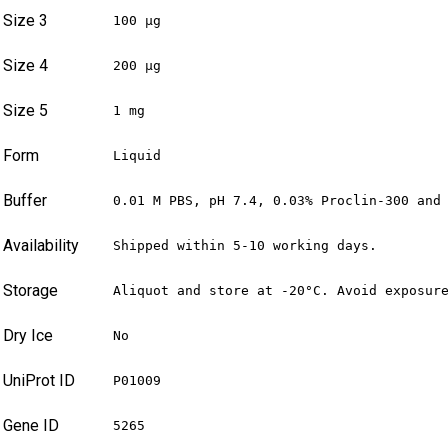
Size 3
100 µg
Size 4
200 µg
Size 5
1 mg
Form
Liquid
Buffer
0.01 M PBS, pH 7.4, 0.03% Proclin-300 and
Availability
Shipped within 5-10 working days.
Storage
Aliquot and store at -20°C. Avoid exposur
Dry Ice
No
UniProt ID
P01009
Gene ID
5265