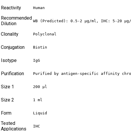
Reactivity
Human
Recommended
WB (Predicted): 0.5-2 µg/ml, IHC: 5-20 µg
Dilution
Clonality
Polyclonal
Conjugation
Biotin
Isotype
IgG
Purification
Purified by antigen-specific affinity chr
Size 1
200 µl
Size 2
1 ml
Form
Liquid
Tested
IHC
Applications