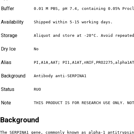
Buffer
0.01 M PBS, pH 7.4, containing 0.05% Proc
Availability
Shipped within 5-15 working days.
Storage
Aliquot and store at -20°C. Avoid repeate
Dry Ice
No
Alias
PI,A1A,AAT; PI1,A1AT,nNIF,PRO2275,alpha1A
Background
Antibody anti-SERPINA1
Status
RUO
Note
THIS PRODUCT IS FOR RESEARCH USE ONLY. NO
Background
The SERPINA1 gene, commonly known as alpha-1 antitrypsin