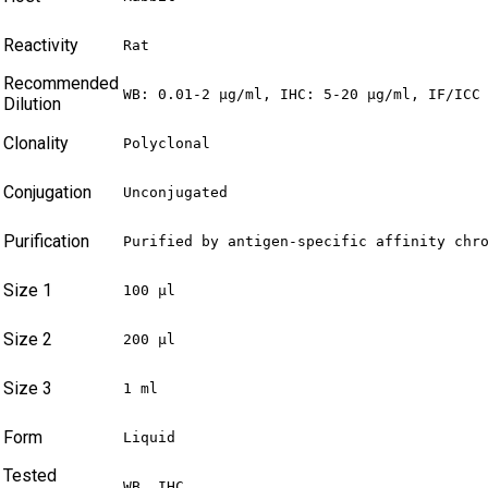
Reactivity
Rat
Recommended
WB: 0.01-2 µg/ml, IHC: 5-20 µg/ml, IF/ICC
Dilution
Clonality
Polyclonal
Conjugation
Unconjugated
Purification
Purified by antigen-specific affinity chr
Size 1
100 µl
Size 2
200 µl
Size 3
1 ml
Form
Liquid
Tested
WB, IHC