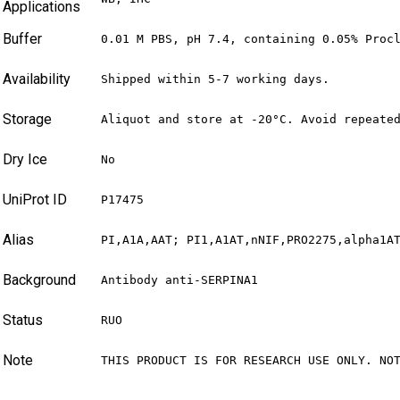
Applications
Buffer
0.01 M PBS, pH 7.4, containing 0.05% Proc
Availability
Shipped within 5-7 working days.
Storage
Aliquot and store at -20°C. Avoid repeate
Dry Ice
No
UniProt ID
P17475
Alias
PI,A1A,AAT; PI1,A1AT,nNIF,PRO2275,alpha1A
Background
Antibody anti-SERPINA1
Status
RUO
Note
THIS PRODUCT IS FOR RESEARCH USE ONLY. NO