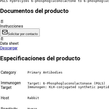
PGLS hydrolyzes 6-phosphogluconolactone to 6-phosphogluc
Documentos del producto
📄
Instrucciones
Solicitar por contacto
📄
Data sheet
Descargar
Especificaciones del producto
Category
Primary Antibodies
Immunogen
Target: 6-Phosphogluconolactonase (PGLS)

Target
Immunogen: KLH-conjugated synthetic pepti
Host
Rabbit
Reactivity
Human