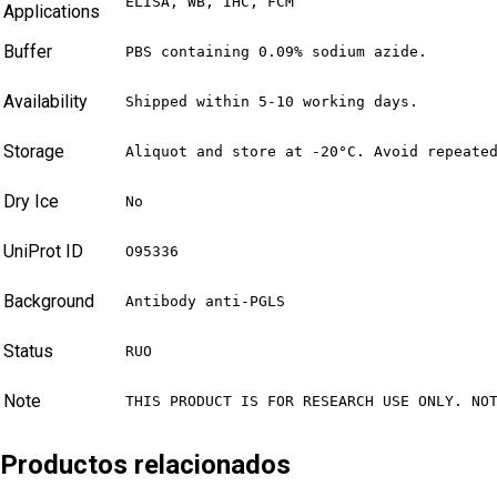
ELISA, WB, IHC, FCM
Applications
Buffer
PBS containing 0.09% sodium azide.
Availability
Shipped within 5-10 working days.
Storage
Aliquot and store at -20°C. Avoid repeate
Dry Ice
No
UniProt ID
O95336
Background
Antibody anti-PGLS
Status
RUO
Note
THIS PRODUCT IS FOR RESEARCH USE ONLY. NO
Productos relacionados