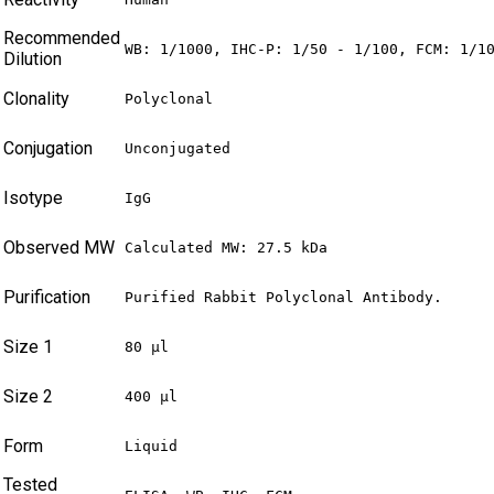
Recommended
WB: 1/1000, IHC-P: 1/50 - 1/100, FCM: 1/1
Dilution
Clonality
Polyclonal
Conjugation
Unconjugated
Isotype
IgG
Observed MW
Calculated MW: 27.5 kDa
Purification
Purified Rabbit Polyclonal Antibody.
Size 1
80 µl
Size 2
400 µl
Form
Liquid
Tested