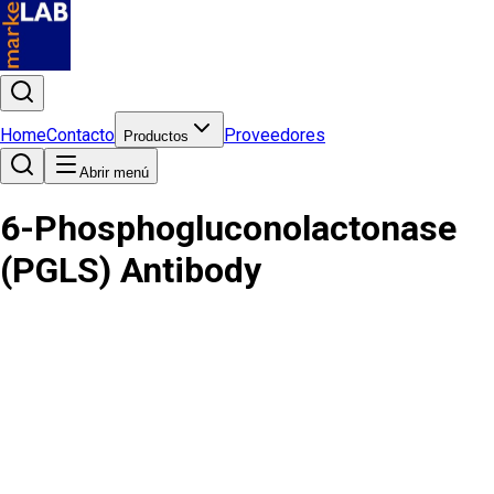
Home
Contacto
Proveedores
Productos
Abrir menú
6-Phosphogluconolactonase
(PGLS) Antibody