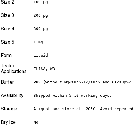
Size 2
100 µg
Size 3
200 µg
Size 4
300 µg
Size 5
1 mg
Form
Liquid
Tested
ELISA, WB
Applications
Buffer
PBS (without Mg<sup>2+</sup> and Ca<sup>2
Availability
Shipped within 5-10 working days.
Storage
Aliquot and store at -20°C. Avoid repeate
Dry Ice
No