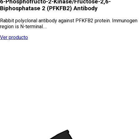
6-Phosphofructo-2-Kinase/Fructose-2,6-
Biphosphatase 2 (PFKFB2) Antibody
Rabbit polyclonal antibody against PFKFB2 protein. Immunogen
region is N-terminal.…
Ver producto