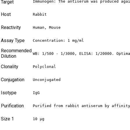
Target
Immunogen: The antiserum was produced aga
Host
Rabbit
Reactivity
Human, Mouse
Assay Type
Concentration: 1 mg/ml
Recommended
WB: 1/500 - 1/3000, ELISA: 1/20000. Optim
Dilution
Clonality
Polyclonal
Conjugation
Unconjugated
Isotype
IgG
Purification
Purified from rabbit antiserum by affinit
Size 1
10 µg