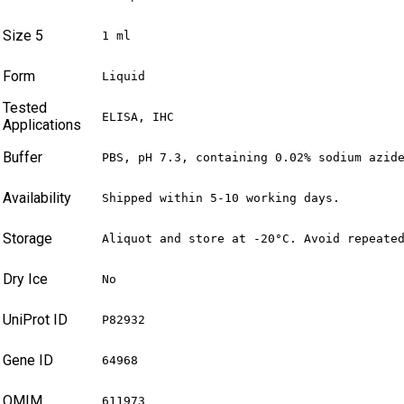
Size 5
1 ml
Form
Liquid
Tested
ELISA, IHC
Applications
Buffer
PBS, pH 7.3, containing 0.02% sodium azid
Availability
Shipped within 5-10 working days.
Storage
Aliquot and store at -20°C. Avoid repeate
Dry Ice
No
UniProt ID
P82932
Gene ID
64968
OMIM
611973