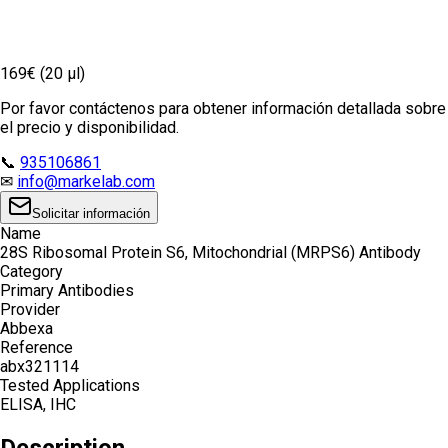
169€ (20 µl)
Por favor contáctenos para obtener información detallada sobre
el precio y disponibilidad.
📞
935106861
✉
info@markelab.com
Solicitar información
Name
28S Ribosomal Protein S6, Mitochondrial (MRPS6) Antibody
Category
Primary Antibodies
Provider
Abbexa
Reference
abx321114
Tested Applications
ELISA, IHC
Description