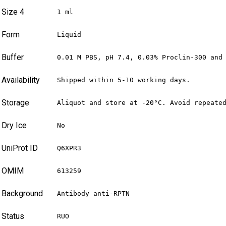
Size 4
1 ml
Form
Liquid
Buffer
0.01 M PBS, pH 7.4, 0.03% Proclin-300 and
Availability
Shipped within 5-10 working days.
Storage
Aliquot and store at -20°C. Avoid repeate
Dry Ice
No
UniProt ID
Q6XPR3
OMIM
613259
Background
Antibody anti-RPTN
Status
RUO