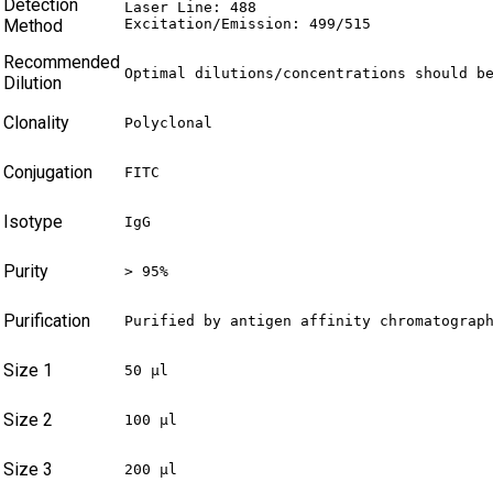
Detection
Laser Line: 488

Method
Excitation/Emission: 499/515
Recommended
Optimal dilutions/concentrations should b
Dilution
Clonality
Polyclonal
Conjugation
FITC
Isotype
IgG
Purity
> 95%
Purification
Purified by antigen affinity chromatograp
Size 1
50 µl
Size 2
100 µl
Size 3
200 µl