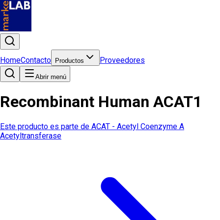
Home
Contacto
Proveedores
Productos
Abrir menú
Recombinant Human ACAT1
Este producto es parte de
ACAT - Acetyl Coenzyme A
Acetyltransferase