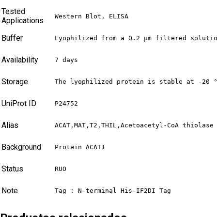
Tested
Western Blot, ELISA
Applications
Buffer
Lyophilized from a 0.2 μm filtered soluti
Availability
7 days
Storage
The lyophilized protein is stable at -20 
UniProt ID
P24752
Alias
ACAT,MAT,T2,THIL,Acetoacetyl-CoA thiolase
Background
Protein ACAT1
Status
RUO
Note
Tag : N-terminal His-IF2DI Tag