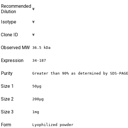
Recommended
¥
Dilution
Isotype
¥
Clone ID
¥
Observed MW
36.5 kDa
Expression
34-187
Purity
Greater than 90% as determined by SDS-PAG
Size 1
50μg
Size 2
200μg
Size 3
1mg
Form
Lyophilized powder