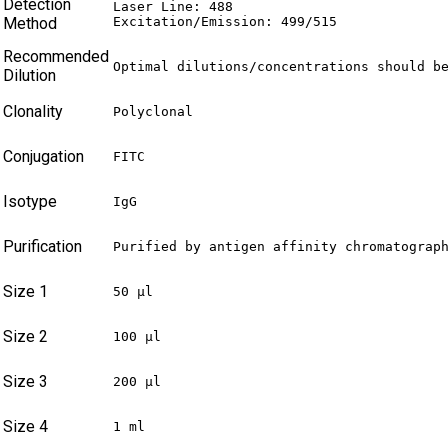
Detection
Laser Line: 488

Method
Excitation/Emission: 499/515
Recommended
Optimal dilutions/concentrations should b
Dilution
Clonality
Polyclonal
Conjugation
FITC
Isotype
IgG
Purification
Purified by antigen affinity chromatograp
Size 1
50 µl
Size 2
100 µl
Size 3
200 µl
Size 4
1 ml