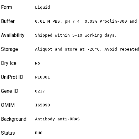
Form
Liquid
Buffer
0.01 M PBS, pH 7.4, 0.03% Proclin-300 and
Availability
Shipped within 5-10 working days.
Storage
Aliquot and store at -20°C. Avoid repeate
Dry Ice
No
UniProt ID
P10301
Gene ID
6237
OMIM
165090
Background
Antibody anti-RRAS
Status
RUO