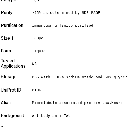
Purity
≥95% as determined by SDS-PAGE
Purification
Immunogen affinity purified
Size 1
100µg
Form
liquid
Tested
WB
Applications
Storage
PBS with 0.02% sodium azide and 50% glyce
UniProt ID
P10636
Alias
Microtubule-associated protein tau,Neurof
Background
Antibody anti-TAU