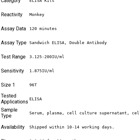
Category
ELISA Kits
Reactivity
Monkey
Assay Data
120 minutes
Assay Type
Sandwich ELISA, Double Antibody
Test Range
3.125-200IU/ml
Sensitivity
1.875IU/ml
Size 1
96T
Tested
ELISA
Applications
Sample
Serum, plasma, cell culture supernatant, cel
Type
Availability
Shipped within 10-14 working days.