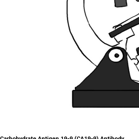
Carbohydrate Antigen 19-9 (CA19-9) Antibody